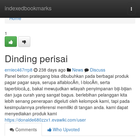
Home
indexedbookmarks
Togg
navi
Home
1
Dinding perisai
erniec467rrp8
238 days ago
News
Discuss
Panel beton prategang bisa dibubuhkan pada berbagai produk
pagar pagar saya, serupa alfablocÂ®, l-blocÂ®, serta
taperblocâ„¢, bakal mewujudkan wilayah penyimpanan biji-bijian
dan juga curah yang sangat bagus. berlebihan pelanggan kita
lebih senang penerapan digeluti oleh kelompok kami, tapi pada
kesimpulannya preferensi memiliki di tangan anda. kami dapat
menyediakan produk kami
https://donalde680zzx1.evawiki.com/user
Comments
Who Upvoted