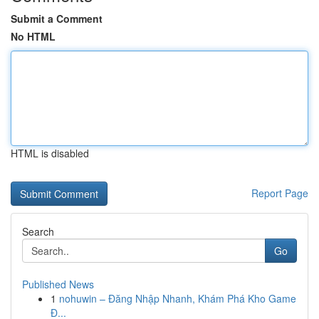
Submit a Comment
No HTML
HTML is disabled
Report Page
Search
Go
Published News
1
nohuwin – Đăng Nhập Nhanh, Khám Phá Kho Game
Đ...