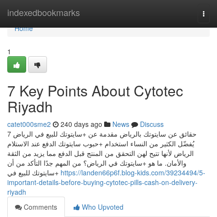
Home
indexedbookmarks
Togg
navi
Home
1
7 Key Points About Cytotec
Riyadh
catet000sme2
240 days ago
News
Discuss
7 حقائق عن سايتوتك بالرياض مقدمة عن +سايتوتك للبيع في الرياض
يُفضّل الكثير من النساء استخدام +حبوب سايتوتك الدفع عند الاستلام
الرياض لأنها تتيح لهن التحقق من المنتج قبل الدفع مما يزيد من الثقة
والأمان. ما هو +سايتوتك في الرياض؟ من المهم جدًا التأكد من أن
+سايتوتك للبيع في
https://landen66p6f.blog-kids.com/39234494/5-
important-details-before-buying-cytotec-pills-cash-on-delivery-
riyadh
Comments
Who Upvoted