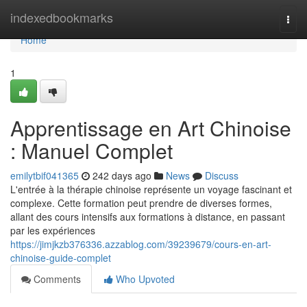
Home
indexedbookmarks
Togg
navi
Home
1
Apprentissage en Art Chinoise
: Manuel Complet
emilytbif041365
242 days ago
News
Discuss
L'entrée à la thérapie chinoise représente un voyage fascinant et
complexe. Cette formation peut prendre de diverses formes,
allant des cours intensifs aux formations à distance, en passant
par les expériences
https://jimjkzb376336.azzablog.com/39239679/cours-en-art-
chinoise-guide-complet
Comments
Who Upvoted