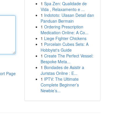
1
Spa Zen: Qualidade de
Vida , Relaxamento e ...
1
Indototo: Ulasan Detail dan
Panduan Bermain
1
Ordering Prescription
Medication Online: A Co...
1
Liege Fighter Chickens
1
Porcelain Cubes Sets: A
Hobbyist's Guide
1
Create The Perfect Vessel:
Bespoke Meta...
1
Bondades de Asistir a
Juristas Online : E...
ort Page
1
IPTV: The Ultimate
Complete Beginner’s
Newbie’s...