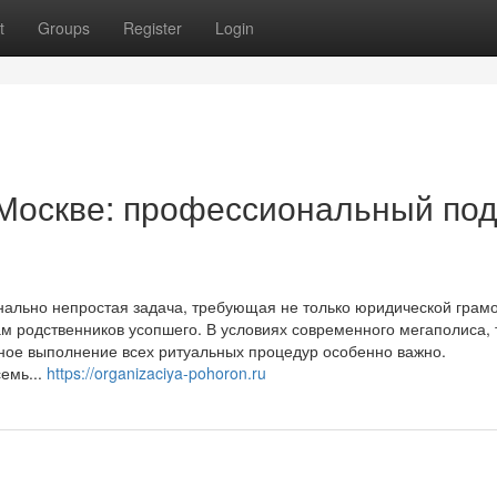
t
Groups
Register
Login
 Москве: профессиональный по
ально непростая задача, требующая не только юридической грамо
ам родственников усопшего. В условиях современного мегаполиса, 
тное выполнение всех ритуальных процедур особенно важно.
емь...
https://organizaciya-pohoron.ru