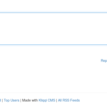
Rep
d
|
Top Users
| Made with
Kliqqi CMS
|
All RSS Feeds