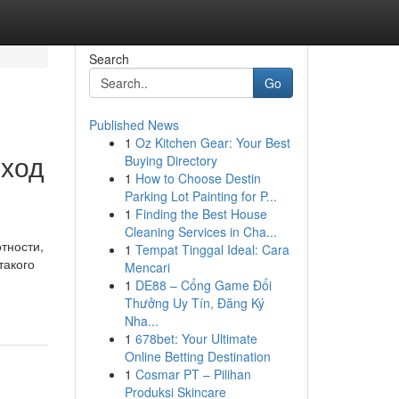
Search
Go
Published News
1
Oz Kitchen Gear: Your Best
дход
Buying Directory
1
How to Choose Destin
Parking Lot Painting for P...
1
Finding the Best House
Cleaning Services in Cha...
тности,
1
Tempat Tinggal Ideal: Cara
такого
Mencari
1
DE88 – Cổng Game Đổi
Thưởng Uy Tín, Đăng Ký
Nha...
1
678bet: Your Ultimate
Online Betting Destination
1
Cosmar PT – Pilihan
Produksi Skincare