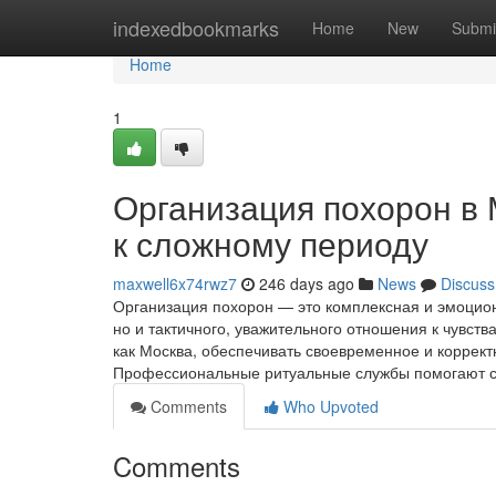
Home
indexedbookmarks
Home
New
Submi
Home
1
Организация похорон в
к сложному периоду
maxwell6x74rwz7
246 days ago
News
Discuss
Организация похорон — это комплексная и эмоцион
но и тактичного, уважительного отношения к чувств
как Москва, обеспечивать своевременное и коррек
Профессиональные ритуальные службы помогают с
Comments
Who Upvoted
Comments