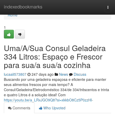
Home
indexedbookmarks
Togg
navi
Home
1
Uma/A/Sua Consul Geladeira
334 Litros: Espaço e Frescor
para sua/a sua/a cozinha
lucaali573807
247 days ago
News
Discuss
Buscando por uma geladeira espaçosa e eficiente para manter
seus alimentos frescos por mais tempo? A
Consul/Geladeira/Eletrodoméstico 334/de 334/trêscentos e trinta
e quatro Litros é a solução ideal! Com
https://youtu.be/a_LRxJGO9Q8?si=xkkbO8Cz5P0zzHI-
Comments
Who Upvoted