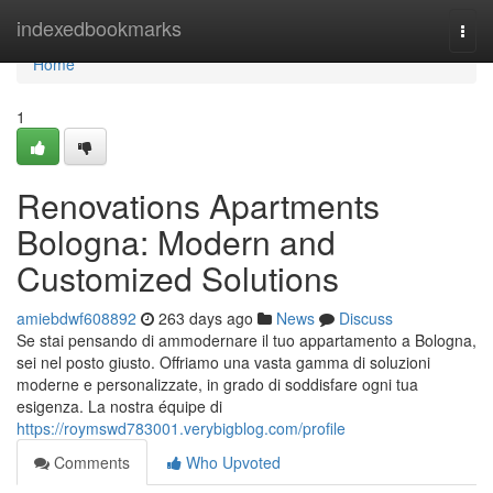
Home
indexedbookmarks
Togg
navi
Home
1
Renovations Apartments
Bologna: Modern and
Customized Solutions
amiebdwf608892
263 days ago
News
Discuss
Se stai pensando di ammodernare il tuo appartamento a Bologna,
sei nel posto giusto. Offriamo una vasta gamma di soluzioni
moderne e personalizzate, in grado di soddisfare ogni tua
esigenza. La nostra équipe di
https://roymswd783001.verybigblog.com/profile
Comments
Who Upvoted