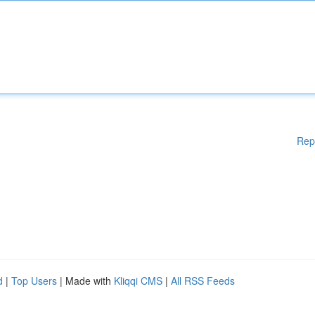
Rep
d
|
Top Users
| Made with
Kliqqi CMS
|
All RSS Feeds