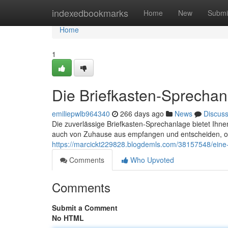
Home
indexedbookmarks
Home
New
Submi
Home
1
Die Briefkasten-Sprecha
emiliepwlb964340
266 days ago
News
Discus
Die zuverlässige Briefkasten-Sprechanlage bietet Ihn
auch von Zuhause aus empfangen und entscheiden, o
https://marcickt229828.blogdemls.com/38157548/eine
Comments
Who Upvoted
Comments
Submit a Comment
No HTML