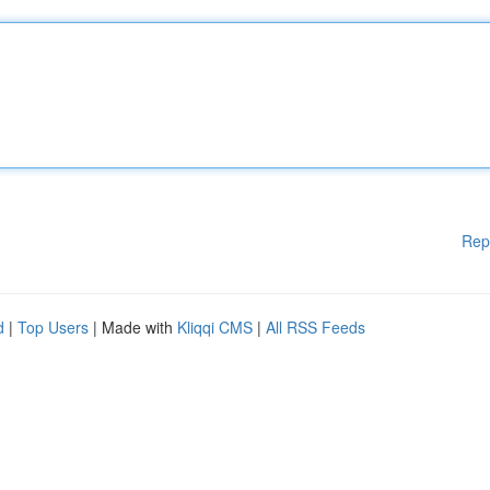
Rep
d
|
Top Users
| Made with
Kliqqi CMS
|
All RSS Feeds