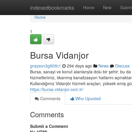
Home
indexedbookmarks
Home
New
Submi
Home
1
Bursa Vidanjor
grayson3g90tlc1
294 days ago
News
Discuss
Bursa, sanayi ve konut alanlarıyla dolu bir şehir; bu da 
hizmetlerimiz, tıkanmış kanalizasyon hatlarını açmaktan
Kullandığımız Vidanjör hizmeti araçları, yüksek emiş güc
https://bursa-vidanjor.com.tr/
Comments
Who Upvoted
Comments
Submit a Comment