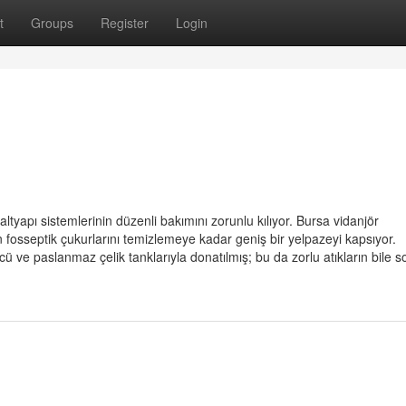
t
Groups
Register
Login
altyapı sistemlerinin düzenli bakımını zorunlu kılıyor. Bursa vidanjör
 fosseptik çukurlarını temizlemeye kadar geniş bir yelpazeyi kapsıyor.
ü ve paslanmaz çelik tanklarıyla donatılmış; bu da zorlu atıkların bile so