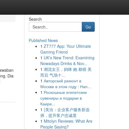
Search
Go
Published News
1
ZT777 App: Your Ultimate
Gaming Friend
1
UK's New Trend: Examining
Nowadays Drinks & Nov...
1
潮流女王，妈咪 她 都很 美
jawaban
而且 气场十...
ung. Dia
1
Авторский ремонт в
i
Москве в этом году : Нап...
1
Роскошные египетские
сувениры и подарки в
Каире...
1
{美洽：企业客户服务新选
择，提升客户忠诚度
1
Mitolyn Reviews: What Are
People Saying?