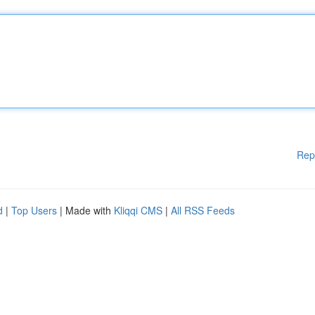
Rep
d
|
Top Users
| Made with
Kliqqi CMS
|
All RSS Feeds