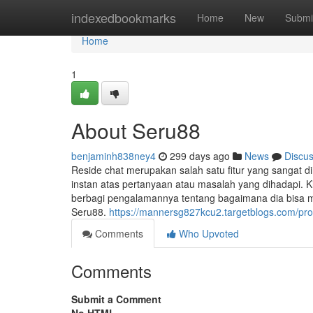
Home
indexedbookmarks
Home
New
Submi
Home
1
About Seru88
benjaminh838ney4
299 days ago
News
Discu
Reside chat merupakan salah satu fitur yang sanga
instan atas pertanyaan atau masalah yang dihadapi. K
berbagi pengalamannya tentang bagaimana dia bisa m
Seru88.
https://mannersg827kcu2.targetblogs.com/prof
Comments
Who Upvoted
Comments
Submit a Comment