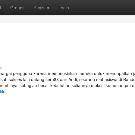
t
Groups
Register
Login
ss
t dihargai pengguna karena memungkinkan mereka untuk mendapatkan 
isah sukses lain datang seru88 dari Andi, seorang mahasiswa di Band
embiayai sebagian besar kebutuhan kuliahnya melalui kemenangan d
ile