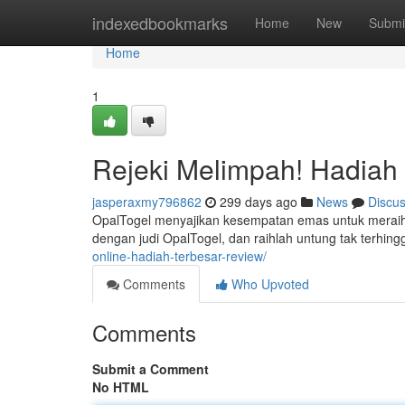
Home
indexedbookmarks
Home
New
Submi
Home
1
Rejeki Melimpah! Hadiah
jasperaxmy796862
299 days ago
News
Discu
OpalTogel menyajikan kesempatan emas untuk meraih
dengan judi OpalTogel, dan raihlah untung tak terhing
online-hadiah-terbesar-review/
Comments
Who Upvoted
Comments
Submit a Comment
No HTML