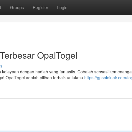
t
Groups
Register
Login
 Terbesar OpalTogel
ss
 kejayaan dengan hadiah yang fantastis. Cobalah sensasi kemenang
ga! OpalTogel adalah pilihan terbaik untukmu
https://gpspleinair.com/to