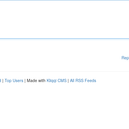
Rep
d
|
Top Users
| Made with
Kliqqi CMS
|
All RSS Feeds