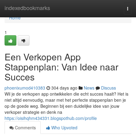
Home
indexedbookmarks
Togg
navi
Home
1
Een Verkopen App
Stappenplan: Van Idee naar
Succes
phoenixumod410383
304 days ago
News
Discuss
Wil je de verkopen app ontwikkelen die echt succes haalt? Het is
niet altijd eenvoudig, maar met het perfecte stappenplan ben je
op de goede weg. Beginnen bij een duidelijke idee van jouw
verkoper strategie en denk na
https://oisihqhm434331.blogspothub.com/profile
Comments
Who Upvoted