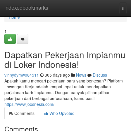
Home
indexedbookmarks
Togg
navi
Home
1
Dapatkan Pekerjaan Impianmu
di Loker Indonesia!
vinnydymw084511
305 days ago
News
Discuss
Apakah kamu mencari pekerjaan baru yang berkesan? Platform
Lowongan Kerja adalah tempat tepat untuk mendapatkan
perjalanan karir impianmu. Dengan banyak pilihan pilihan
pekerjaan dari berbagai perusahaan, kamu pasti
https://www.jobsnesia.com/
Comments
Who Upvoted
Comments