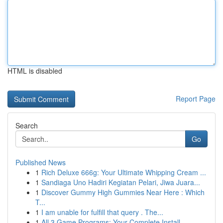
HTML is disabled
Report Page
Search
Go
Published News
1
Rich Deluxe 666g: Your Ultimate Whipping Cream ...
1
Sandiaga Uno Hadiri Kegiatan Pelari, Jiwa Juara...
1
Discover Gummy High Gummies Near Here : Which
T...
1
I am unable for fulfill that query . The...
1
All 3 Game Programs: Your Complete Install...