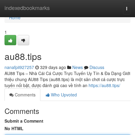
Home
indexedbookmarks
Togg
navi
Home
1
au88.tips
nanafpii927257
329 days ago
News
Discuss
AU88 Tips – Nhà Cái Cá Cược Trực Tuyến Uy Tín & Đa Dạng Giới
thiệu chung AU88 Tips (au88.tips) là một sân chơi cá cược trực
tuyến nổi bật, được đánh giá cao về tính an
https://au88.tips/
Comments
Who Upvoted
Comments
Submit a Comment
No HTML