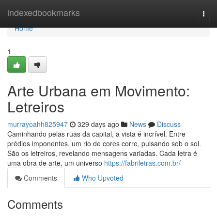
Home
indexedbookmarks
Togg
navi
Home
1
Arte Urbana em Movimento:
Letreiros
murrayoahh825947
329 days ago
News
Discuss
Caminhando pelas ruas da capital, a vista é incrível. Entre
prédios imponentes, um rio de cores corre, pulsando sob o sol.
São os letreiros, revelando mensagens variadas. Cada letra é
uma obra de arte, um universo
https://fabriletras.com.br/
Comments
Who Upvoted
Comments