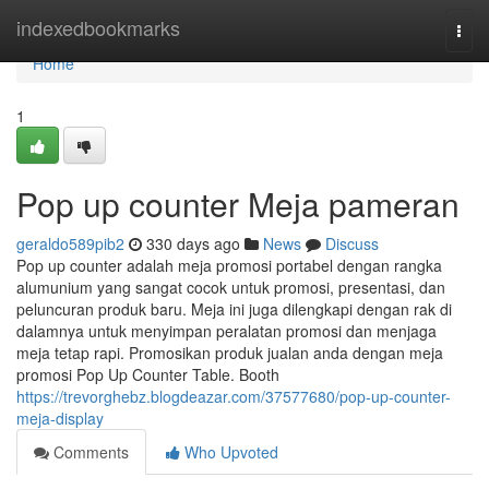
Home
indexedbookmarks
Togg
navi
Home
1
Pop up counter Meja pameran
geraldo589pib2
330 days ago
News
Discuss
Pop up counter adalah meja promosi portabel dengan rangka
alumunium yang sangat cocok untuk promosi, presentasi, dan
peluncuran produk baru. Meja ini juga dilengkapi dengan rak di
dalamnya untuk menyimpan peralatan promosi dan menjaga
meja tetap rapi. Promosikan produk jualan anda dengan meja
promosi Pop Up Counter Table. Booth
https://trevorghebz.blogdeazar.com/37577680/pop-up-counter-
meja-display
Comments
Who Upvoted