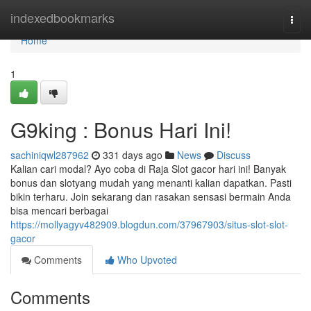
Home
indexedbookmarks
Togg
navi
Home
1
G9king : Bonus Hari Ini!
sachiniqwl287962
331 days ago
News
Discuss
Kalian cari modal? Ayo coba di Raja Slot gacor hari ini! Banyak
bonus dan slotyang mudah yang menanti kalian dapatkan. Pasti
bikin terharu. Join sekarang dan rasakan sensasi bermain Anda
bisa mencari berbagai
https://mollyagyv482909.blogdun.com/37967903/situs-slot-slot-
gacor
Comments
Who Upvoted
Comments