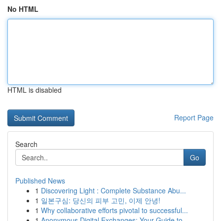
No HTML
HTML is disabled
Report Page
Search
Go
Published News
1
Discovering Light : Complete Substance Abu...
1
일본구심: 당신의 피부 고민, 이제 안녕!
1
Why collaborative efforts pivotal to successful...
1
Anonymous Digital Exchanges: Your Guide to