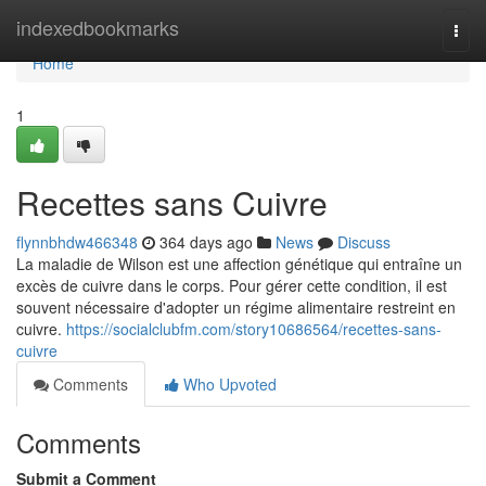
Home
indexedbookmarks
Togg
navi
Home
1
Recettes sans Cuivre
flynnbhdw466348
364 days ago
News
Discuss
La maladie de Wilson est une affection génétique qui entraîne un
excès de cuivre dans le corps. Pour gérer cette condition, il est
souvent nécessaire d'adopter un régime alimentaire restreint en
cuivre.
https://socialclubfm.com/story10686564/recettes-sans-
cuivre
Comments
Who Upvoted
Comments
Submit a Comment