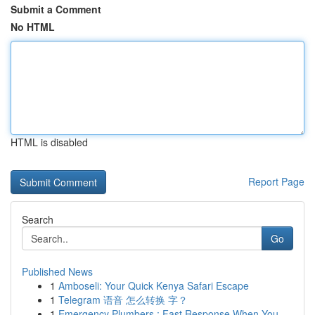
Submit a Comment
No HTML
HTML is disabled
Report Page
Search
Go
Published News
1
Amboseli: Your Quick Kenya Safari Escape
1
Telegram 语音 怎么转换 字？
1
Emergency Plumbers : Fast Response When You