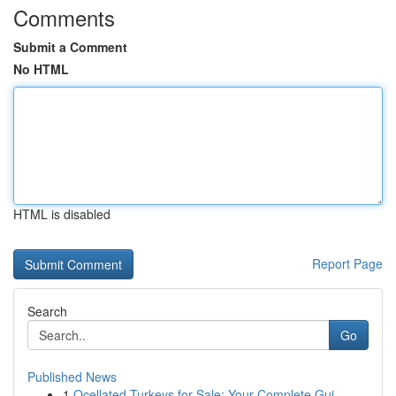
Comments
Submit a Comment
No HTML
HTML is disabled
Report Page
Search
Go
Published News
1
Ocellated Turkeys for Sale: Your Complete Gui...