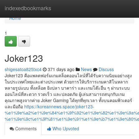
Home
indexedbookmarks
Home
1
Joker123
shigesatoa825txc4
371 days ago
News
Discuss
Joker123 คือแพลตฟอร์มเกมสล็อตออนไลน์ที่ได้รับความนิยมอย่างสูง
ในประเทศไทยและต่างประเทศ ด้วยการให้บริการเกมคาสิโนหลาก
หลายรูปแบบ ทั้งสล็อต ยิงปลา บาคาร่า และเกมโต๊ะอื่น ๆ ผ่านระบบ
ออนไลน์ที่สะดวก รวดเร็ว และปลอดภัย ผู้เล่นสามารถสนุกกับเกม
คุณภาพสูงจากค่าย Joker Gaming ได้ทุกที่ทุกเวลา ทั้งบนคอมพิวเตอร์
และมือถือ
https://koreannews.space/joker123-
%e1%9e%a2%e1%9e%84%e1%9f%92%e1%9e%82%e1%9e%9a%e
%e1%9e%9c%e1%9f%81%e1%9e%91%e1%9e%b7%e1%9e%80%e
Comments
Who Upvoted