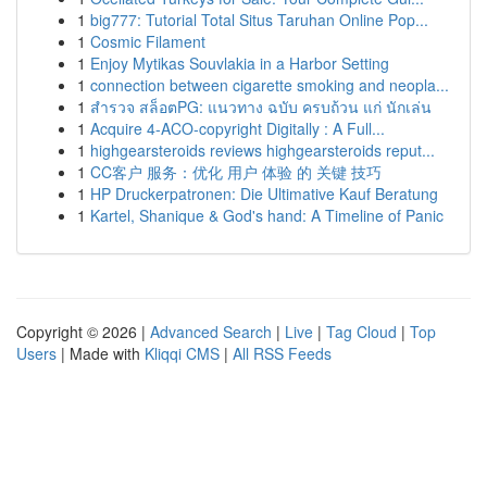
1
big777: Tutorial Total Situs Taruhan Online Pop...
1
Cosmic Filament
1
Enjoy Mytikas Souvlakia in a Harbor Setting
1
connection between cigarette smoking and neopla...
1
สำรวจ สล็อตPG: แนวทาง ฉบับ ครบถ้วน แก่ นักเล่น
1
Acquire 4-ACO-copyright Digitally : A Full...
1
highgearsteroids reviews highgearsteroids reput...
1
CC客户 服务：优化 用户 体验 的 关键 技巧
1
HP Druckerpatronen: Die Ultimative Kauf Beratung
1
Kartel, Shanique & God's hand: A Timeline of Panic
Copyright © 2026 |
Advanced Search
|
Live
|
Tag Cloud
|
Top
Users
| Made with
Kliqqi CMS
|
All RSS Feeds