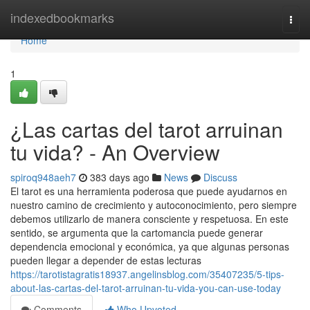
Home
indexedbookmarks
Togg
navi
Home
1
¿Las cartas del tarot arruinan
tu vida? - An Overview
spiroq948aeh7
383 days ago
News
Discuss
El tarot es una herramienta poderosa que puede ayudarnos en
nuestro camino de crecimiento y autoconocimiento, pero siempre
debemos utilizarlo de manera consciente y respetuosa. En este
sentido, se argumenta que la cartomancia puede generar
dependencia emocional y económica, ya que algunas personas
pueden llegar a depender de estas lecturas
https://tarotistagratis18937.angelinsblog.com/35407235/5-tips-
about-las-cartas-del-tarot-arruinan-tu-vida-you-can-use-today
Comments
Who Upvoted