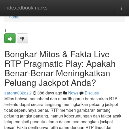
Home
indexedbookmarks
Togg
navi
Home
1
Bongkar Mitos & Fakta Live
RTP Pragmatic Play: Apakah
Benar-Benar Meningkatkan
Peluang Jackpot Anda?
aaronn632ozj2
388 days ago
News
Discuss
Mitos bahwa memahami dan memilih game berdasarkan RTP
tertentu dapat secara langsung meningkatkan peluang jackpot
tidak sepenuhnya benar. RTP memberi gambaran tentang
peluang jangka panjang, namun keberuntungan dan faktor acak
tetap menjadi penentu utama dalam memenangkan jackpot
besar. Fakta pentingnya: pilih game dengan RTP tinggi dan