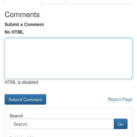
Comments
Submit a Comment
No HTML
HTML is disabled
Report Page
Search
Go