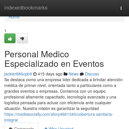
Home
indexedbookmarks
Togg
navi
Home
1
Personal Medico
Especializado en Eventos
jackier886cpb9
415 days ago
News
Discuss
Se destaca como una empresa líder dedicada a brindar atención
médica de primer nivel, orientada tanto a particulares como a
grandes eventos o empresas. Contamos con un equipo
profesional altamente capacitado, tecnología avanzada y una
logística pensada para actuar con eficiencia ante cualquier
situación. Nuestra misión es garantizar la seguridad
https://mediasocially.com/story4661340/cobertura-sanitaria-
integral
Comments
Who Upvoted