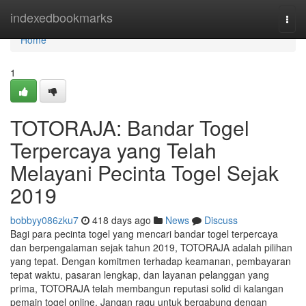
Home
indexedbookmarks
Togg
navi
Home
1
TOTORAJA: Bandar Togel
Terpercaya yang Telah
Melayani Pecinta Togel Sejak
2019
bobbyy086zku7
418 days ago
News
Discuss
Bagi para pecinta togel yang mencari bandar togel terpercaya
dan berpengalaman sejak tahun 2019, TOTORAJA adalah pilihan
yang tepat. Dengan komitmen terhadap keamanan, pembayaran
tepat waktu, pasaran lengkap, dan layanan pelanggan yang
prima, TOTORAJA telah membangun reputasi solid di kalangan
pemain togel online. Jangan ragu untuk bergabung dengan