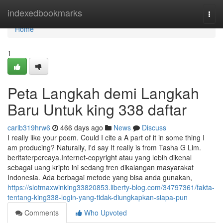
Home
indexedbookmarks
Togg
navi
Home
1
Peta Langkah demi Langkah
Baru Untuk king 338 daftar
carlb319hrw6
466 days ago
News
Discuss
I really like your poem. Could I cite a A part of it in some thing I
am producing? Naturally, I'd say It really is from Tasha G Lim.
beritaterpercaya.Internet-copyright atau yang lebih dikenal
sebagai uang kripto ini sedang tren dikalangan masyarakat
Indonesia. Ada berbagai metode yang bisa anda gunakan,
https://slotmaxwinking33820853.liberty-blog.com/34797361/fakta-
tentang-king338-login-yang-tidak-diungkapkan-siapa-pun
Comments
Who Upvoted