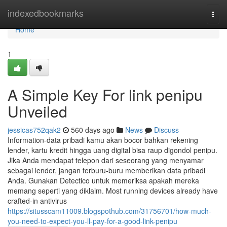
Home
indexedbookmarks
Togg
navi
Home
1
A Simple Key For link penipu
Unveiled
jessicas752qak2
560 days ago
News
Discuss
Information-data pribadi kamu akan bocor bahkan rekening
lender, kartu kredit hingga uang digital bisa raup digondol penipu.
Jika Anda mendapat telepon dari seseorang yang menyamar
sebagai lender, jangan terburu-buru memberikan data pribadi
Anda. Gunakan Detectico untuk memeriksa apakah mereka
memang seperti yang diklaim. Most running devices already have
crafted-in antivirus
https://situsscam11009.blogspothub.com/31756701/how-much-
you-need-to-expect-you-ll-pay-for-a-good-link-penipu