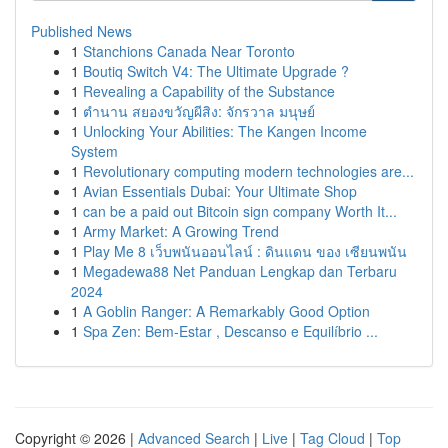
Published News
1
Stanchions Canada Near Toronto
1
Boutiq Switch V4: The Ultimate Upgrade ?
1
Revealing a Capability of the Substance
1
ตำนาน สยองขวัญผีสิง: จักรวาล มนุษย์
1
Unlocking Your Abilities: The Kangen Income
System
1
Revolutionary computing modern technologies are...
1
Avian Essentials Dubai: Your Ultimate Shop
1
can be a paid out Bitcoin sign company Worth It...
1
Army Market: A Growing Trend
1
Play Me 8 เว็บพนันออนไลน์ : ดินแดน ของ เซียนพนัน
1
Megadewa88 Net Panduan Lengkap dan Terbaru
2024
1
A Goblin Ranger: A Remarkably Good Option
1
Spa Zen: Bem-Estar , Descanso e Equilíbrio ...
Copyright © 2026 |
Advanced Search
|
Live
|
Tag Cloud
|
Top