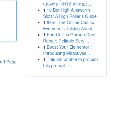
แต่งงาน: ทำให้ ความยุ่ง...
1
10 Bet High Ainsworth
Slots: A High Roller's Guide
1
88m: The Online Casino
Everyone's Talking About
1
Fort Collins Garage Door
Repair: Reliable Servi...
1
Boost Your Elementor :
Introducing Miracuves...
1
This am unable to process
ort Page
this prompt. I ...