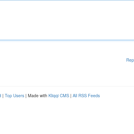
Rep
d
|
Top Users
| Made with
Kliqqi CMS
|
All RSS Feeds