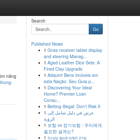
Search
Go
Published News
1
Gnss receiver tablet display
and steering Manag...
1
Aged Leather Dice Sets: A
Fired Clay Upgrade
1
Adquirir Bens Imóveis em
kiệm năng
esta Nação: Seu Guia p...
-thong-
1
Discovering Your Ideal
Home? Premier Loan
Consu...
1
Betting Illegal: Don't Risk It
1
عرض في دليل شامل إلى
الرؤية
1
보험 vs 정기보험 : 우리에게
필요한 설계는?
1
ระบบ ดูแล แขก งาน