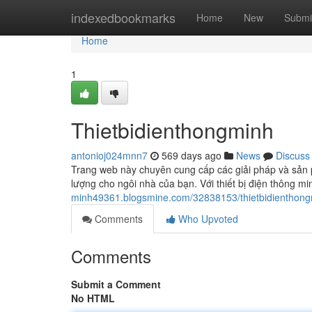
Home
indexedbookmarks
Home
New
Submi
Home
1
Thietbidienthongminh
antonioj024mnn7
569 days ago
News
Discuss
Trang web này chuyên cung cấp các giải pháp và sản ph
lượng cho ngôi nhà của bạn. Với thiết bị điện thông m
minh49361.blogsmine.com/32838153/thietbidienthon
Comments
Who Upvoted
Comments
Submit a Comment
No HTML