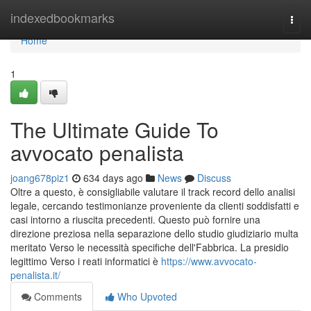
Home
indexedbookmarks
Togg
navi
Home
1
The Ultimate Guide To
avvocato penalista
joang678piz1
634 days ago
News
Discuss
Oltre a questo, è consigliabile valutare il track record dello analisi
legale, cercando testimonianze proveniente da clienti soddisfatti e
casi intorno a riuscita precedenti. Questo può fornire una
direzione preziosa nella separazione dello studio giudiziario multa
meritato Verso le necessità specifiche dell'Fabbrica. La presidio
legittimo Verso i reati informatici è
https://www.avvocato-
penalista.it/
Comments
Who Upvoted