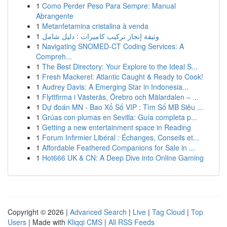
1
Como Perder Peso Para Sempre: Manual
Abrangente
1
Metanfetamina cristalina à venda
1
وثيقة إنجاز تركيب كاميرات : دليل شامل
1
Navigating SNOMED-CT Coding Services: A
Compreh...
1
The Best Directory: Your Explore to the Ideal S...
1
Fresh Mackerel: Atlantic Caught & Ready to Cook!
1
Audrey Davis: A Emerging Star in Indonesia...
1
Flyttfirma i Västerås, Örebro och Mälardalen – ...
1
Dự đoán MN - Bao Xổ Số VIP : Tìm Số MB Siêu ...
1
Grúas con plumas en Sevilla: Guía completa p...
1
Getting a new entertainment space in Reading
1
Forum Infirmier Libéral : Échanges, Conseils et...
1
Affordable Feathered Companions for Sale in ...
1
Hot666 UK & CN: A Deep Dive into Online Gaming
Copyright © 2026 |
Advanced Search
|
Live
|
Tag Cloud
|
Top
Users
| Made with
Kliqqi CMS
|
All RSS Feeds