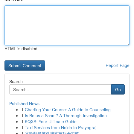
HTML is disabled
Report Page
Search
Go
Published News
1
Charting Your Course: A Guide to Counseling
1
Is Betus a Scam? A Thorough Investigation
1
KQXS: Your Ultimate Guide
1
Taxi Services from Noida to Prayagraj
1
谷歌邮箱邮件搜索技巧全攻略