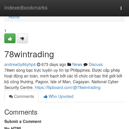
Home
indexedbookmarks
Togg
navi
Home
1
78wintrading
andrew3y86yhp4
673 days ago
News
Discuss
78win sòng bạc trực tuyến uy tín tại Philippines. Được cấp phép
hoạt động an toàn, minh bạch bởi các tổ chức cờ bạc thế giới bởi
bộ công thương, Pagcor, Isle of Man, Cagayan, National Cyber
Security Centre.
https://flipboard.com/@78wintrading
Comments
Who Upvoted
Comments
Submit a Comment
No HTML